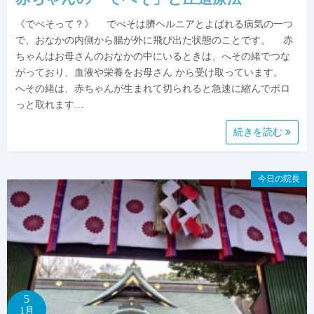
《でべそって？》 でべそは臍ヘルニアとよばれる病気の一つ
で、おなかの内側から腸が外に飛び出た状態のことです。 赤
ちゃんはお母さんのおなかの中にいるときは、へその緒でつな
がっており、血液や栄養をお母さん から受け取っています。
へその緒は、赤ちゃんが生まれて切られると急速に縮んでポロ
っと取れます…
続きを読む
今日の院長
5
1月