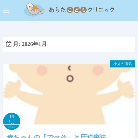
コ
ン
テ
ン
ツ
へ
月:
2026年1月
ス
キ
小児の病気
ッ
プ
19
1月
2026
赤ちゃんの「でべそ」と圧迫療法