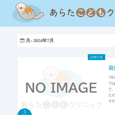
コ
ン
テ
ン
ツ
へ
月:
2024年7月
ス
キ
ッ
お知らせ
プ
発
7
で
て
た
そ
5