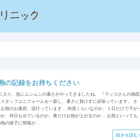
熱の記録をお持ちください
月に入り、急にムシムシの暑さがやってきましたね。 『ラッコさんの病院
はスタッフユニフォームを一新し、暑さに負けずに頑張っています。 さ
、お熱のお風邪、流行っています… 何度くらいなのか、１日だけで下が
のか、何日も出ているのか、夜だけお熱が上がるのか… お熱といっても
の熱の様子に情報が…
続きを読む