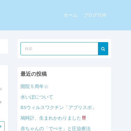
ホーム
ブログTOP
最近の投稿
開院５周年☆
』
水いぼについて
っ
RSウィルスワクチン「アブリスボ」
、
鳩時計、生まれかわりました
赤ちゃんの「でべそ」と圧迫療法